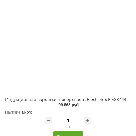
Индукционная варочная поверхность Electrolux EIV83443BW, 4 конфорки, с зоной расширения, стеклокерамика, 7200 Вт
99 563 руб.
Наличие:
много
шт