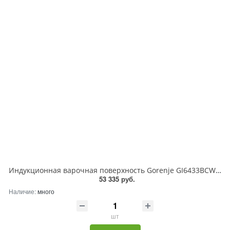
Индукционная варочная поверхность Gorenje GI6433BCWF, 4 конфорки, с зоной расширения, стеклокерамика, 7360 Вт
53 335 руб.
Наличие:
много
шт