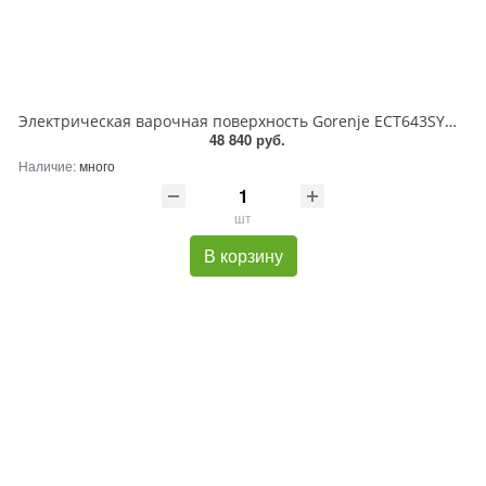
Электрическая варочная поверхность Gorenje ECT643SYW, 4 конфорки, с зоной расширения, стеклокерамика, 7000 Вт
48 840 руб.
Наличие:
много
шт
В корзину