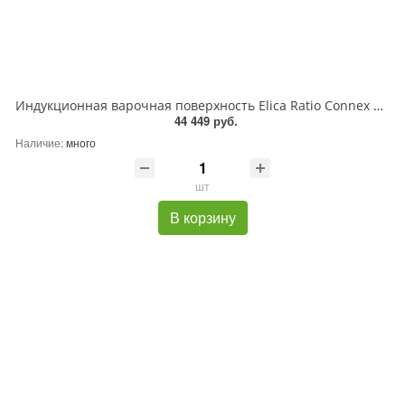
Индукционная варочная поверхность Elica Ratio Connex 302 Plus, 2 конфорки, с зоной расширения, стеклокерамика, 3100 Вт
44 449 руб.
Наличие:
много
шт
В корзину