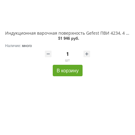
Индукционная варочная поверхность Gefest ПВИ 4234, 4 конфорки, с зоной расширения, стеклокерамика, 7400 Вт
51 946 руб.
Наличие:
много
шт
В корзину