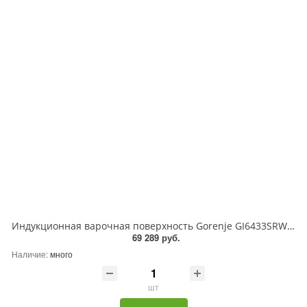
Индукционная варочная поверхность Gorenje GI6433SRWF, 4 конфорки, с зоной расширения, стеклокерамика, 7360 Вт
69 289 руб.
Наличие:
много
шт