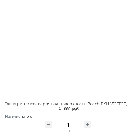
Электрическая варочная поверхность Bosch PKN652FP2E, 4 конфорки, с зоной расширения, стеклокерамика, 8300 Вт
41 060 руб.
Наличие:
много
шт