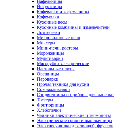
Вафельницы
Йогуртницы
Кофеварки и кофемашины
Кофемолки
Кухонные весы
Кухонные комбайны и измельчители
Ломтерезки
Микроволновые печи
Миксеры
Мини-печи, ростеры
Мороженицы
Мультиварки
Мясорубки электрические
Настольные плиты
Орешницы
Пароварки
Прочая техника для кухни
Соковыжималки
Сэндвичницы и приборы для выпечки
Тостеры
Фритюрницы
Хлебопечки
Чайники электрические и термопоты
Электрические грили и шашлычницы
Электросушилки для овощей, фруктов,