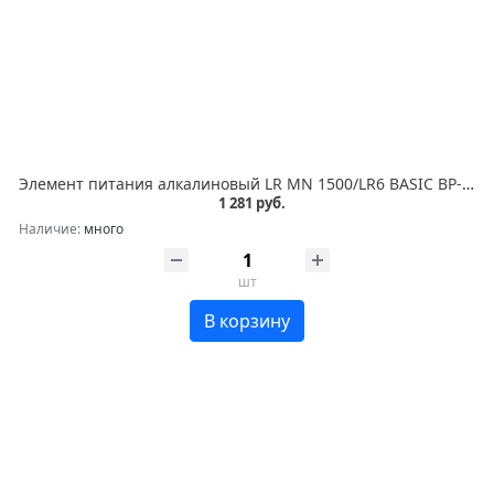
Элемент питания алкалиновый LR MN 1500/LR6 BASIC BP-12 (блист.12шт) Duracell C0037388
1 281 руб.
Наличие:
много
шт
В корзину