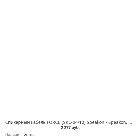
Спикерный кабель FORCE [SKC-04/10] Speakon - Speakon, сечение 2x2 мм, толщина 7,5 мм, 10 м, цвет чёрный
2 277 руб.
Наличие:
много