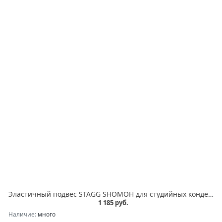
Эластичный подвес STAGG SHOMOH для студийных конденсаторных микрофонов, резьба для установки на микрофонную стойку 5/8", в комплекте переходник 3/8"-5/8", цвет черный, размеры (в упаковке) 130х100х90 мм, вес (в упаковке) 0,3 кг
1 185 руб.
Наличие:
много