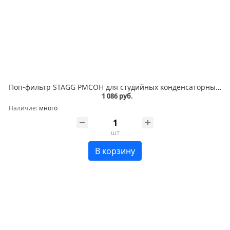
Поп-фильтр STAGG PMCOH для студийных конденсаторных микрофонов, диаметр 6,3", круглый пластиковый корпус с двухслойной тканью, гибкий держатель с фиксатором для крепления на стойку
1 086 руб.
Наличие:
много
шт
В корзину