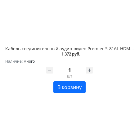
Кабель соединительный аудио-видео Premier 5-816L HDMI (m)/HDMI (m) 10м. черный (5-816L 10.0)
1 372 руб.
Наличие:
много
шт
В корзину