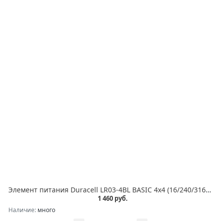
Элемент питания Duracell LR03-4BL BASIC 4х4 (16/240/31680)5009140/5008102 (блист.16шт) Duracell Б0046869
1 460 руб.
Наличие:
много