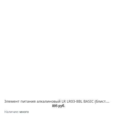
Элемент питания алкалиновый LR LR03-8BL BASIC (блист.8шт) Duracell C0033441
895 руб.
Наличие:
много