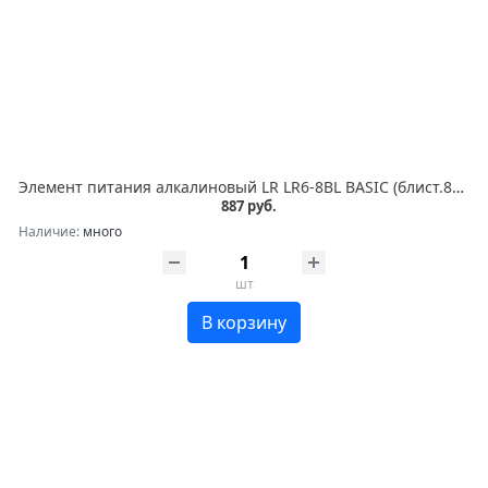
Элемент питания алкалиновый LR LR6-8BL BASIC (блист.8шт) Duracell C0037387
887 руб.
Наличие:
много
шт
В корзину