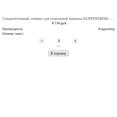
Соединительный элемент для сушильной машины KUPPERSBERG DS 592 W, выдвижная полка, цвет белый
8 736 руб.
Производитель
Kuppersberg
Наличие:
много
шт
В корзину