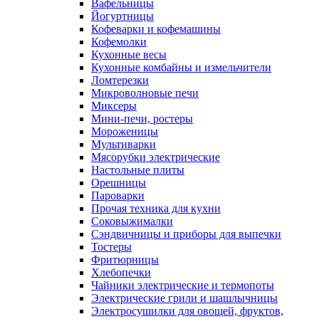
Вафельницы
Йогуртницы
Кофеварки и кофемашины
Кофемолки
Кухонные весы
Кухонные комбайны и измельчители
Ломтерезки
Микроволновые печи
Миксеры
Мини-печи, ростеры
Мороженицы
Мультиварки
Мясорубки электрические
Настольные плиты
Орешницы
Пароварки
Прочая техника для кухни
Соковыжималки
Сэндвичницы и приборы для выпечки
Тостеры
Фритюрницы
Хлебопечки
Чайники электрические и термопоты
Электрические грили и шашлычницы
Электросушилки для овощей, фруктов,