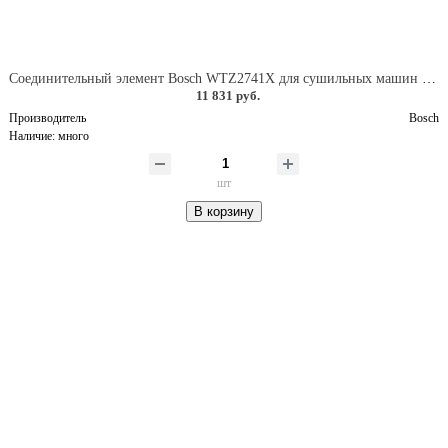
Соединительный элемент Bosch WTZ2741X для сушильных машин серий WQK,WTX,WTW, без полки,серебристый цвет
11 831 руб.
Производитель
Bosch
Наличие:
много
шт
В корзину