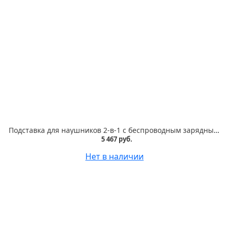
Подставка для наушников 2-в-1 с беспроводным зарядным устройством Satechi 2 in 1 Headphone Stand with Wireless Charger, Серый Космос
5 467 руб.
Нет в наличии