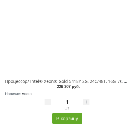
Процессор/ Intel® Xeon® Gold 5418Y 2G, 24C/48T, 16GT/s, 45M Cache, Turbo, HT (185W) DDR5-4400
226 307 руб.
Наличие:
много
шт
В корзину