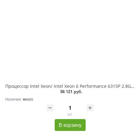
Процессор Intel Xeon/ Intel Xeon 6 Performance 6315P 2.8G, 4C/8T, 12M Cache, Turbo , (55W) DDR5-4800
56 121 руб.
Наличие:
много
шт
В корзину