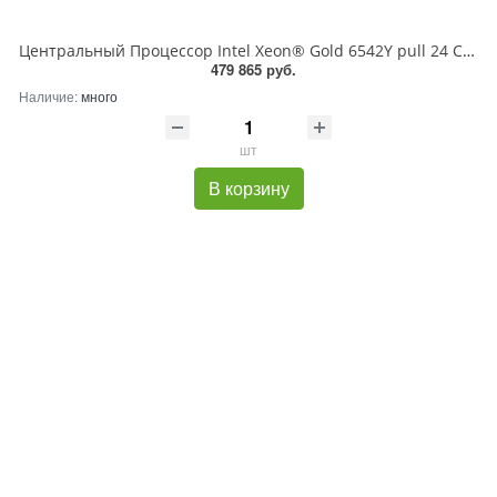
Центральный Процессор Intel Xeon® Gold 6542Y pull 24 Cores, 48 Threads, 2.9/4.1GHz, 60M, DDR5-4800, 2S, 250W OEM
479 865 руб.
Наличие:
много
шт
В корзину