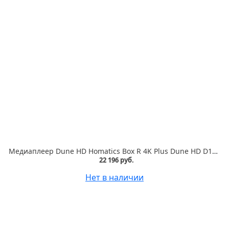
Медиаплеер Dune HD Homatics Box R 4K Plus Dune HD D1001 UltraHD/60 Hz/HDR/HDR10+/Dolby Vision, CPU Amlogic S905X4-K, RAM 4 Gb, Flash 32 Gb, 1xUSB3.0,
22 196 руб.
Нет в наличии