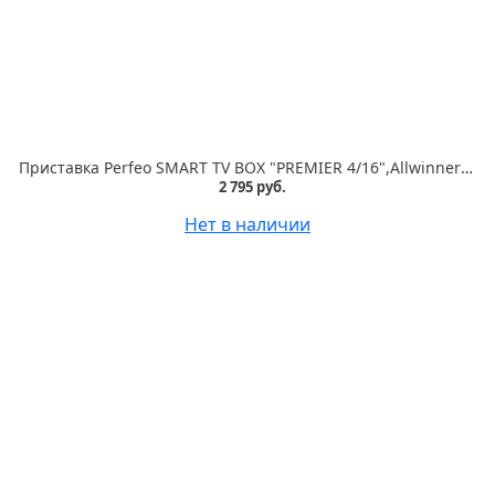
Приставка Perfeo SMART TV BOX "PREMIER 4/16",Allwinner H618,Android 12, 4Gb/16Gb,Пульт Bluetooth
2 795 руб.
Нет в наличии