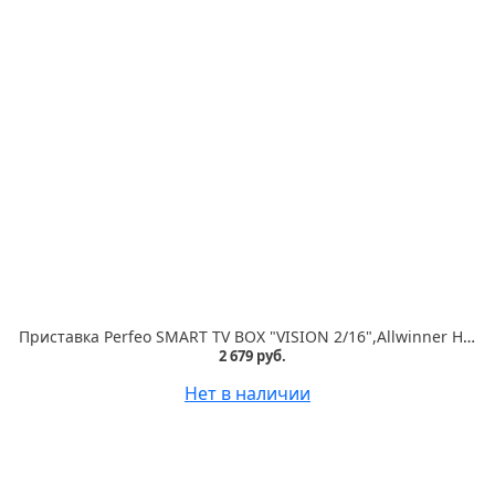
Приставка Perfeo SMART TV BOX "VISION 2/16",Allwinner H618,Android 12, 2Gb/16Gb,Пульт Bluetooth
2 679 руб.
Нет в наличии