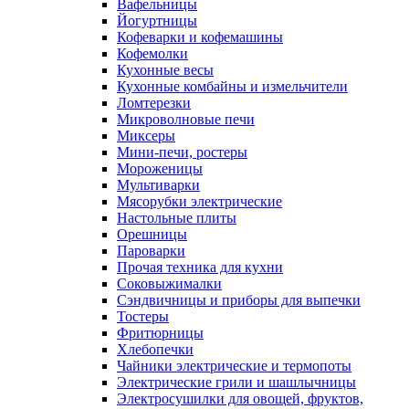
Вафельницы
Йогуртницы
Кофеварки и кофемашины
Кофемолки
Кухонные весы
Кухонные комбайны и измельчители
Ломтерезки
Микроволновые печи
Миксеры
Мини-печи, ростеры
Мороженицы
Мультиварки
Мясорубки электрические
Настольные плиты
Орешницы
Пароварки
Прочая техника для кухни
Соковыжималки
Сэндвичницы и приборы для выпечки
Тостеры
Фритюрницы
Хлебопечки
Чайники электрические и термопоты
Электрические грили и шашлычницы
Электросушилки для овощей, фруктов,