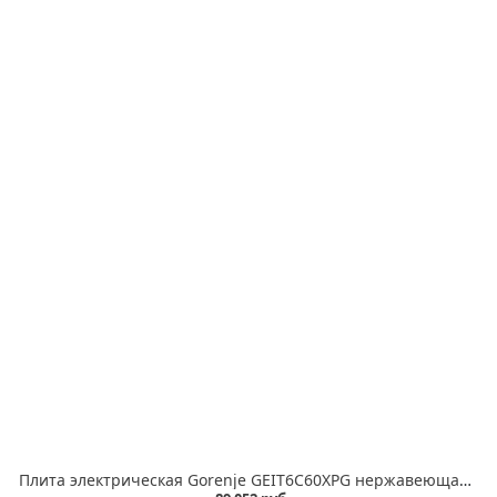
Плита электрическая Gorenje GEIT6C60XPG нержавеющая сталь, конфорок 4 шт, духовка 71 л, 60 см x 85 см x 60 см