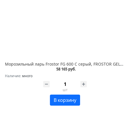
Морозильный ларь Frostor FG 600 С серый, FROSTOR GELLAR серия CLASSIC (морозильные лари с прямым стеклом), Прямые стеклянные шторки, Общий объем 600 л. Полезный объем 520 л. Класс энергоэффективности А, Потребление 391 кВтч/год, Хладогент R134a, Температу
58 165 руб.
Наличие:
много
шт
В корзину