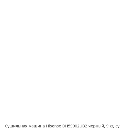
Сушильная машина Hisense DH5S902UB2 черный, 9 кг, сушка - конденсационная, программ - 17, 59.5 x 84.5 x 64 см