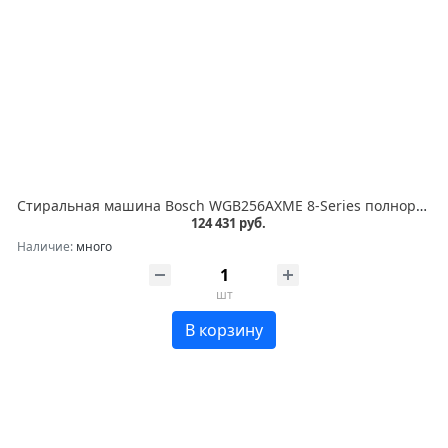
Стиральная машина Bosch WGB256AXME 8-Series полноразмерная загрузка 10кг, 1600 об/мин.,габариты:845 x 598 x 590 мм., i-Dos, мотор EcoSilence Drive, 4D Wash System,Easy Start Guide,AquaStop®, цвет серебристый
124 431 руб.
Наличие:
много
шт
В корзину