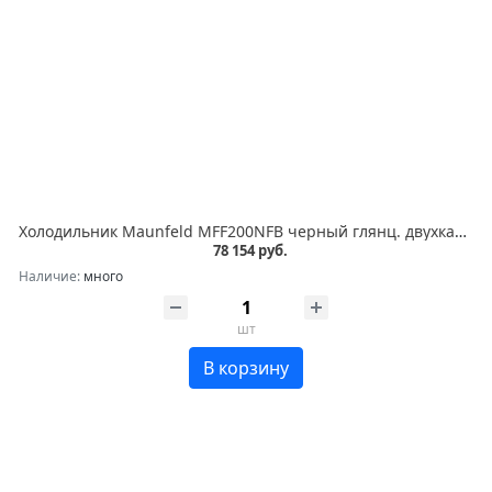
Холодильник Maunfeld MFF200NFB черный глянц. двухкамерный 271/106л морозилка снизу, No Frost
78 154 руб.
Наличие:
много
шт
В корзину