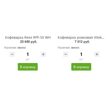
Кофеварка Reex RPF-50 WH
Кофеварка рожковая Vitek Gracia VT-CME1502 1100Вт черный
23 649 руб.
7 012 руб.
Наличие:
много
Наличие:
много
шт
шт
В корзину
В корзину