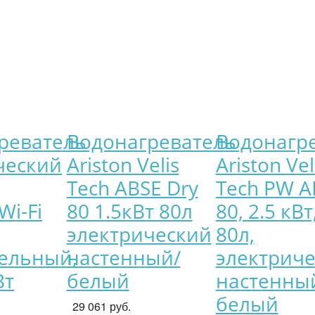
реватель
Водонагреватель
Водонагр
ческий
Ariston Velis
Ariston Vel
Tech ABSE Dry
Tech PW A
Wi-Fi
80 1.5кВт 80л
80, 2.5 кВт
электрический
80л,
ельный,
настенный/
электрич
Вт
белый
настенны
белый
29 061 руб.